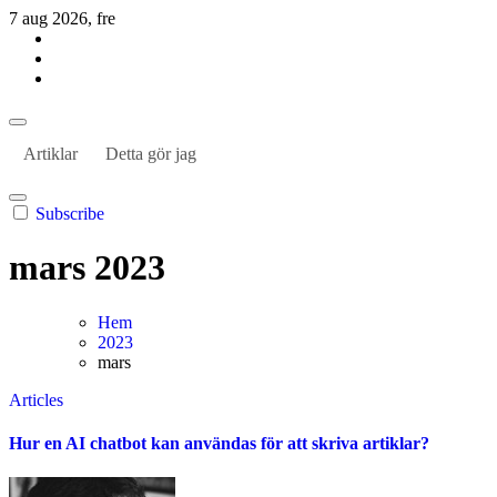
Hoppa
7 aug 2026, fre
till
innehåll
Habil Kantur
About business and the world
Habil Kantur
About business and the world
Artiklar
Detta gör jag
Subscribe
mars 2023
Hem
2023
mars
Articles
Hur en AI chatbot kan användas för att skriva artiklar?