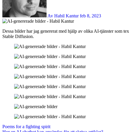
Av Habil Kantur
feb 8, 2023
Dessa bilder har jag genererat med hjälp av olika AI-tjänster som tex
Stable Diffusion.
Inläggsnavigering
Poems for a fighting spirit
Hur en AI chatbot kan användas för att skriva artiklar?