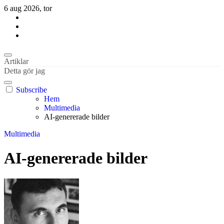
Hoppa
6 aug 2026, tor
till
innehåll
Habil Kantur
About business and the world
Habil Kantur
About business and the world
Artiklar
Detta gör jag
Subscribe
Hem
Multimedia
AI-genererade bilder
Multimedia
AI-genererade bilder