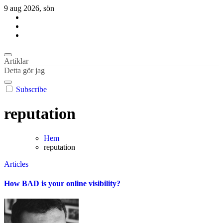
Hoppa
9 aug 2026, sön
till
innehåll
Habil Kantur
About business and the world
Habil Kantur
About business and the world
Artiklar
Detta gör jag
Subscribe
reputation
Hem
reputation
Articles
How BAD is your online visibility?