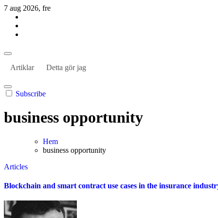
Hoppa
7 aug 2026, fre
till
innehåll
Habil Kantur
About business and the world
Habil Kantur
About business and the world
Artiklar
Detta gör jag
Subscribe
business opportunity
Hem
business opportunity
Articles
Blockchain and smart contract use cases in the insurance industr